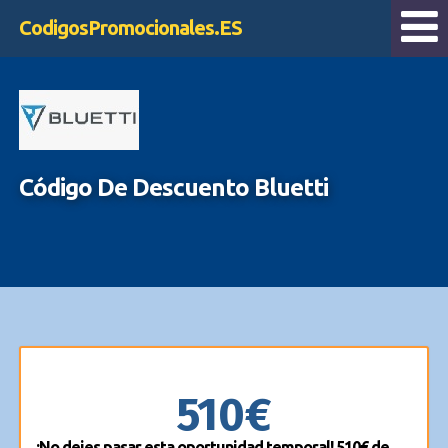
CodigosPromocionales.ES
Código De Descuento Bluetti
510€
¡No dejes pasar esta oportunidad temporal! 510€ de