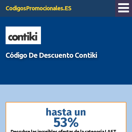
CodigosPromocionales.ES
Código De Descuento Contiki
hasta un
53%
Descubre las increíbles ofertas de la categoría LAST