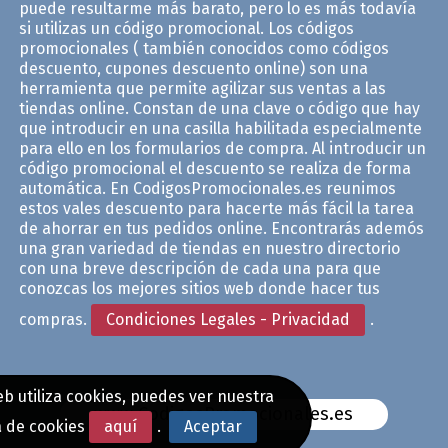
puede resultarme más barato, pero lo es más todavía
si utilizas un código promocional. Los códigos
promocionales ( también conocidos como códigos
descuento, cupones descuento online) son una
herramienta que permite agilizar sus ventas a las
tiendas online. Constan de una clave o código que hay
que introducir en una casilla habilitada especialmente
para ello en los formularios de compra. Al introducir un
código promocional el descuento se realiza de forma
automática. En CodigosPromocionales.es reunimos
estos vales descuento para hacerte más fácil la tarea
de ahorrar en tus pedidos online. Encontrarás ademós
una gran variedad de tiendas en nuestro directorio
con una breve descripción de cada una para que
conozcas los mejores sitios web donde hacer tus
compras.
Condiciones Legales - Privacidad
.
b utiliza cookies, puedes ver nuestra
www.CodigosPromocionales.es
a de cookies
aquí
.
Aceptar