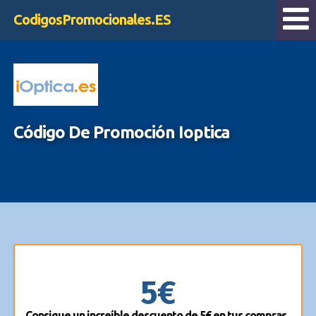
CodigosPromocionales.ES
Código De Promoción Ioptica
5€
Consigue un increíble descuento de 5€ en tus compras