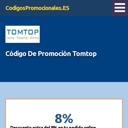
CodigosPromocionales.ES
Código De Promoción Tomtop
8%
Descuento extra del 8% en tu pedido online.