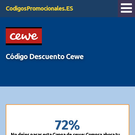
CodigosPromocionales.ES
Código Descuento Cewe
72%
No dejes pasar esta Ganga de cewe: Compra ahora tu