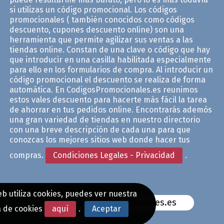
si utilizas un código promocional. Los códigos
promocionales ( también conocidos como códigos
descuento, cupones descuento online) son una
herramienta que permite agilizar sus ventas a las
tiendas online. Constan de una clave o código que hay
que introducir en una casilla habilitada especialmente
para ello en los formularios de compra. Al introducir un
código promocional el descuento se realiza de forma
automática. En CodigosPromocionales.es reunimos
estos vales descuento para hacerte más fácil la tarea
de ahorrar en tus pedidos online. Encontrarás ademós
una gran variedad de tiendas en nuestro directorio
con una breve descripción de cada una para que
conozcas los mejores sitios web donde hacer tus
compras.
Condiciones Legales - Privacidad
.
b utiliza cookies, puedes ver nuestra
www.CodigosPromocionales.es
a de cookies
aquí
.
Aceptar