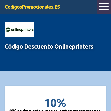
CodigosPromocionales.ES
Código Descuento Onlineprinters
10%
10% de descuento que se aplicará en tus compras por