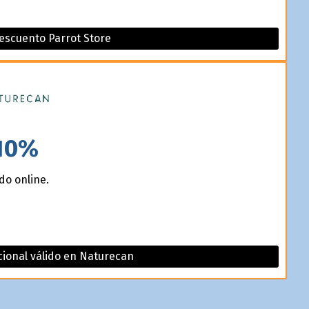
escuento Parrot Store
10%
do online.
ional válido en Naturecan