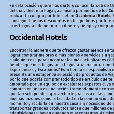
En esta ocasión queremos darte a conocer la web de O
del día y desde tu hogar, asimismo por medio de los
Có
realizar tu compra por Internet en
Occidental Hotels
.
conseguir buenos descuentos en tus pedidos por Intern
acierto gustan de no tirar su dinero y tiempo y comprar
Occidental Hotels
Encontrar la manera que te ofrezca gastar menos en t
lograr comprar mejores o más bienes y servicios sin g
cualquier cosa para encontrar los más actualizados có
tiendas que más te gustan. ¿Te gustaría encontrar por fi
Experiencias y Escapadas? Esta tienda es especialista e
presenta una estupenda selección de productos de Viaj
por lo que podrás comprar todo tipo de artículo que te 
amparada por un equipo de excelentes expertos cuya mis
compras en línea es una acción tremendamente corrient
que tan sólo puedes aprovecharte gracias a estas compr
muchas razones como la facilidad en la comparación de
momento y recibirla en nuestra casa sin necesidad de 
transportar grandes productos hacen que millones de 
adquisiciones y hayan quedado muy contentas. Asimismo 