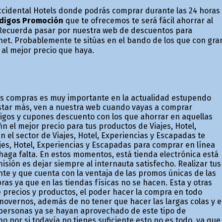
ccidental Hotels donde podrás comprar durante las 24 horas
digos Promoción
que te ofrecemos te será fácil ahorrar al
 Recuerda pasar por nuestra web de descuentos para
et. Probablemente te sitúas en el bando de los que con gra
 al mejor precio que haya.
us compras es muy importante en la actualidad estupendo
astar más, ven a nuestra web cuando vayas a comprar
digos y cupones descuento con los que ahorrar en aquellas
n el mejor precio para tus productos de Viajes, Hotel,
n el sector de Viajes, Hotel, Experiencias y Escapadas te
es, Hotel, Experiencias y Escapadas para comprar en línea
haga falta. En estos momentos, está tienda electrónica está
ión es dejar siempre al internauta satisfecho. Realizar tus
e y que cuenta con la ventaja de las promos únicas de las
as ya que en las tiendas físicas no se hacen. Esta y otras
 precios y productos, el poder hacer la compra en todo
movernos, además de no tener que hacer las largas colas y e
personas ya se hayan aprovechado de este tipo de
por si todavía no tienes suficiente esto no es todo, ya que