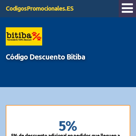
CodigosPromocionales.ES
Código Descuento Bitiba
5%
5% de descuento adicional en pedidos que lleguen a