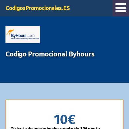
CodigosPromocionales.ES
Codigo Promocional Byhours
10€
Disfruta de un cupón descuento de 10€ por tu