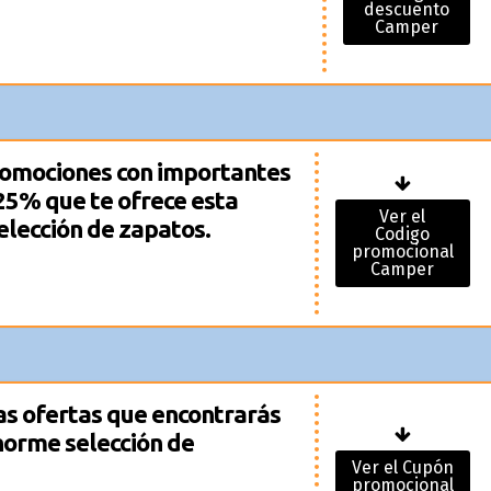
descuento
Camper
omociones con importantes
25% que te ofrece esta
Ver el
elección de zapatos.
Codigo
promocional
Camper
as ofertas que encontrarás
norme selección de
Ver el Cupón
promocional