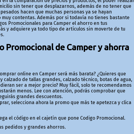
 en la comparación de precios y productos, el poder realiza
icilio sin tener que desplazarnos, además de no tener que
tos pesados hacen que muchas personas ya se hayan
muy contentas. Además por si todavía no tienes bastante
odigos Promocionales para Camper el ahorro en tus
ás y adquiere ya todo tipo de artículos sin moverte de tu
s.
go Promocional de Camper y ahorra
comprar online en Camper será más barata? ¿Quieres que
 calzado de tallas grandes, calzado técnico, botas de agua,
udieran ser a mejor precio? Muy fácil, solo te recomendamos
costarán menos. Lee con atención, podrás comprobar que
seguirás grandes descuentos.
prar, selecciona ahora la promo que más te apetezca y clica
 pega el código en el cajetín que pone Codigo Promocional.
tus pedidos y grandes ahorros.