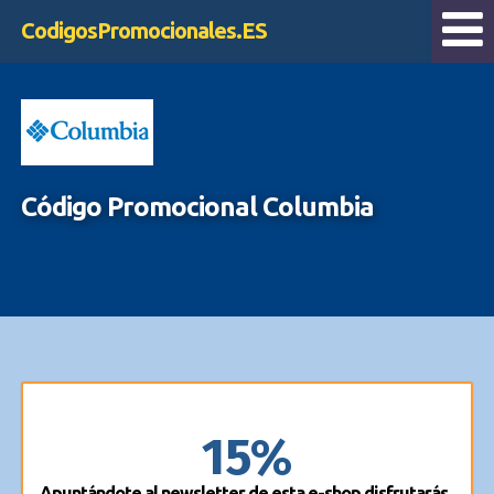
CodigosPromocionales.ES
Código Promocional Columbia
15%
Apuntándote al newsletter de esta e-shop disfrutarás