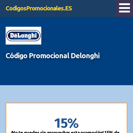
CodigosPromocionales.ES
Código Promocional Delonghi
15%
¡No te quedes sin aprovechar esta promoción! 15% de