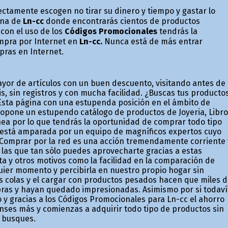
ctamente escogen no tirar su dinero y tiempo y gastar lo
ina de
Ln-cc
donde encontrarás cientos de productos
con el uso de los
Códigos Promocionales
tendrás la
ompra por Internet en
Ln-cc.
Nunca está de más entrar
pras en Internet.
or de artículos con un buen descuento, visitando antes de
s, sin registros y con mucha facilidad. ¿Buscas tus producto
 Esta página con una estupenda posición en el ámbito de
propone un estupendo catálogo de productos de Joyeria, Libr
nea por lo que tendrás la oportunidad de comprar todo tipo
 está amparada por un equipo de magníficos expertos cuyo
. Comprar por la red es una acción tremendamente corriente 
e las que tan sólo puedes aprovecharte gracias a estas
ta y otros motivos como la facilidad en la comparación de
uier momento y percibirla en nuestro propio hogar sin
s colas y el cargar con productos pesados hacen que miles 
pras y hayan quedado impresionadas. Asimismo por si todav
io y gracias a los Códigos Promocionales para Ln-cc el ahorro
enses más y comienzas a adquirir todo tipo de productos sin
e busques.