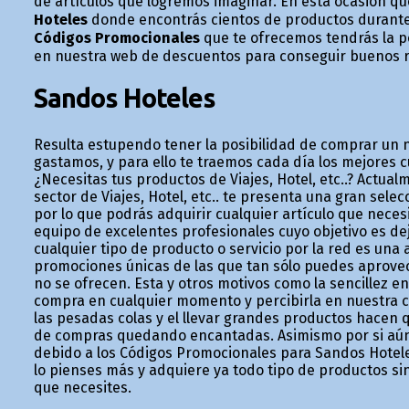
de artículos que logremos imaginar. En esta ocasión q
Hoteles
donde encontrás cientos de productos durante l
Códigos Promocionales
que te ofrecemos tendrás la p
en nuestra web de descuentos para conseguir buenos r
Sandos Hoteles
Resulta estupendo tener la posibilidad de comprar un
gastamos, y para ello te traemos cada día los mejores c
¿Necesitas tus productos de Viajes, Hotel, etc..? Actua
sector de Viajes, Hotel, etc.. te presenta una gran selec
por lo que podrás adquirir cualquier artículo que nece
equipo de excelentes profesionales cuyo objetivo es de
cualquier tipo de producto o servicio por la red es una 
promociones únicas de las que tan sólo puedes aprovech
no se ofrecen. Esta y otros motivos como la sencillez e
compra en cualquier momento y percibirla en nuestra 
las pesadas colas y el llevar grandes productos hacen
de compras quedando encantadas. Asimismo por si aún n
debido a los Códigos Promocionales para Sandos Hotele
lo pienses más y adquiere ya todo tipo de productos sin
que necesites.