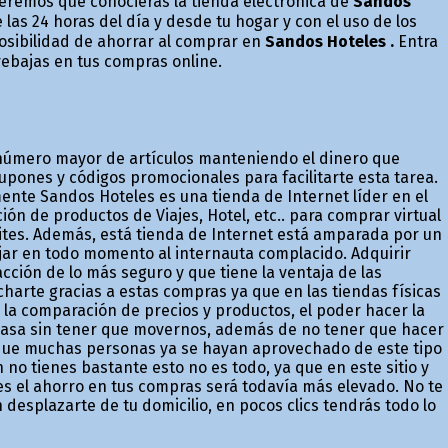
ueremos que conocieras la tienda electrónica de
Sandos
as 24 horas del día y desde tu hogar y con el uso de los
osibilidad de ahorrar al comprar en
Sandos Hoteles .
Entra
ebajas en tus compras online.
 número mayor de artículos manteniendo el dinero que
upones y códigos promocionales para facilitarte esta tarea.
lmente Sandos Hoteles es una tienda de Internet líder en el
ción de productos de Viajes, Hotel, etc.. para comprar virtual
sites. Además, está tienda de Internet está amparada por un
jar en todo momento al internauta complacido. Adquirir
acción de lo más seguro y que tiene la ventaja de las
arte gracias a estas compras ya que en las tiendas físicas
n la comparación de precios y productos, el poder hacer la
casa sin tener que movernos, además de no tener que hacer
 que muchas personas ya se hayan aprovechado de este tipo
o tienes bastante esto no es todo, ya que en este sitio y
s el ahorro en tus compras será todavía más elevado. No te
 desplazarte de tu domicilio, en pocos clics tendrás todo lo