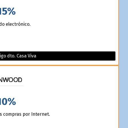
15%
do electrónico.
igo dto. Casa Viva
10%
s compras por Internet.