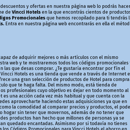
r descuentos y ofertas en nuestra página web lo podrás hace
ine de
Vincci Hotels
en la que encontrás cientos de producto
igos Promocionales
que hemos recopilado para ti tendrás 
s.
Entra en nuestra página web encontrarás en ella el méto
apaz de adquirir mejores o más artículos con el mismo
stra web y te mostraremos todos los códigos promocionales 
n las que desas comprar. ¿Te gustaría encontrar por fín el
Vincci Hotels es una tienda que vende a través de Internet 
ofrece una gran selección de productos de Hotel para compra
ículo que te haga falta. Del mismo modo, está tienda de
os profesionales cuyo objetivo es dejar en todo momento al
et es una acción cada vez más habitual y que cuenta con la
puedes aprovecharte haciendo estas adquisiciones ya que en
s como la comodidad al comparar precios y productos, el pod
ro hogar sin tener que movernos, además de no tener que
andes productos han hecho que millones de personas ya se
yan quedado encantadas. Asimismo por si todavía no tienes
a los Códigos Promocionales para Vincci Hotels el ahorro en