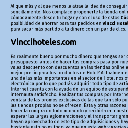
Al que más y al que menos le atrae la idea de consegui
sencillamente. Nos complace proponerte la tienda onl
cómodamente desde tu hogar y con el uso de estos
Cód
posibilidad de ahorrar para tus pedidos en
Vincci Hotel
para sacar más partido a tu dinero con un par de clics.
Vinccihoteles.com
Es realmente bueno por mucho dinero que tengas ser c
presupuesto, antes de hacer tus compras pasa por nue
vales descuento con descuentos en las tiendas online e
mejor precio para tus productos de Hotel? Actualmente 
una de las más importantes en el sector de Hotel nos 
electrónica por lo que podrás adquirir todo tipo de art
Internet cuenta con la ayuda de un equipo de estupend
internauta satisfecho. Realizar tus compras por Intern
ventaja de las promos exclusivas de las que tan sólo 
las tiendas propias no se ofrecen. Esta y otras razone
hacer la compra en todo momento y recibirla en nuest
esperar las largas aglomeraciones y el transportar gr
hayan aprovechado de este tipo de adquisiciones y ha
bastante esto no es todo, ya que en esta web y gracias 