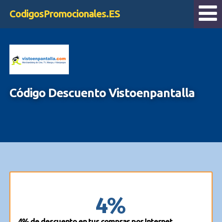
CodigosPromocionales.ES
Código Descuento Vistoenpantalla
4%
4% de descuento en tus compras por Internet.