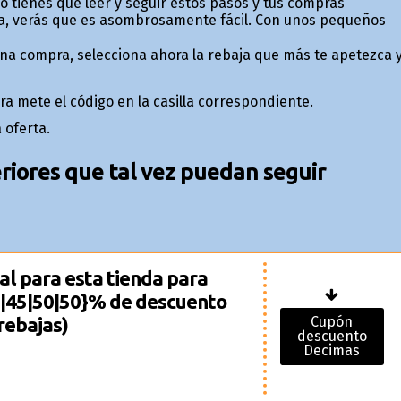
olo tienes que leer y seguir estos pasos y tus compras
a, verás que es asombrosamente fácil. Con unos pequeños
 una compra, selecciona ahora la rebaja que más te apetezca 
pra mete el código en la casilla correspondiente.
 oferta.
iores que tal vez puedan seguir
l para esta tienda para
40|45|50|50}% de descuento
rebajas)
Cupón
descuento
Decimas