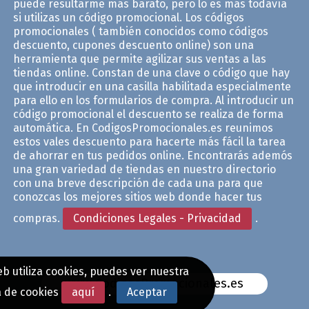
puede resultarme más barato, pero lo es más todavía
si utilizas un código promocional. Los códigos
promocionales ( también conocidos como códigos
descuento, cupones descuento online) son una
herramienta que permite agilizar sus ventas a las
tiendas online. Constan de una clave o código que hay
que introducir en una casilla habilitada especialmente
para ello en los formularios de compra. Al introducir un
código promocional el descuento se realiza de forma
automática. En CodigosPromocionales.es reunimos
estos vales descuento para hacerte más fácil la tarea
de ahorrar en tus pedidos online. Encontrarás ademós
una gran variedad de tiendas en nuestro directorio
con una breve descripción de cada una para que
conozcas los mejores sitios web donde hacer tus
compras.
Condiciones Legales - Privacidad
.
b utiliza cookies, puedes ver nuestra
www.CodigosPromocionales.es
a de cookies
aquí
.
Aceptar