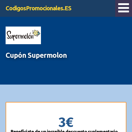
CodigosPromocionales.ES
Cupón Supermolon
3€
Benefíciate de un increíble descuento suplementario