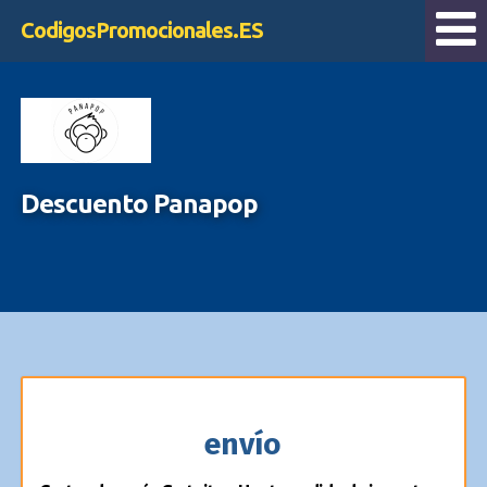
CodigosPromocionales.ES
Descuento Panapop
envío