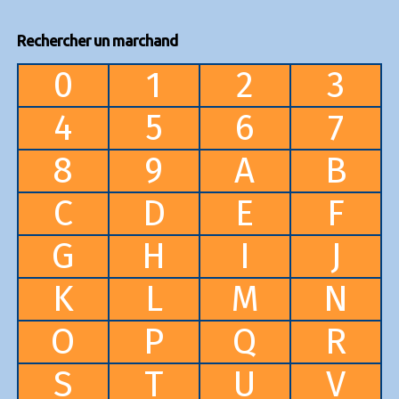
Rechercher un marchand
0
1
2
3
4
5
6
7
8
9
A
B
C
D
E
F
G
H
I
J
K
L
M
N
O
P
Q
R
S
T
U
V