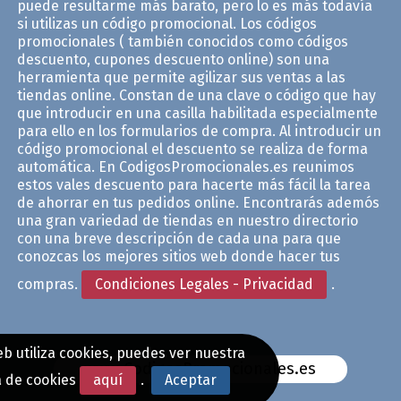
puede resultarme más barato, pero lo es más todavía
si utilizas un código promocional. Los códigos
promocionales ( también conocidos como códigos
descuento, cupones descuento online) son una
herramienta que permite agilizar sus ventas a las
tiendas online. Constan de una clave o código que hay
que introducir en una casilla habilitada especialmente
para ello en los formularios de compra. Al introducir un
código promocional el descuento se realiza de forma
automática. En CodigosPromocionales.es reunimos
estos vales descuento para hacerte más fácil la tarea
de ahorrar en tus pedidos online. Encontrarás ademós
una gran variedad de tiendas en nuestro directorio
con una breve descripción de cada una para que
conozcas los mejores sitios web donde hacer tus
compras.
Condiciones Legales - Privacidad
.
b utiliza cookies, puedes ver nuestra
www.CodigosPromocionales.es
a de cookies
aquí
.
Aceptar