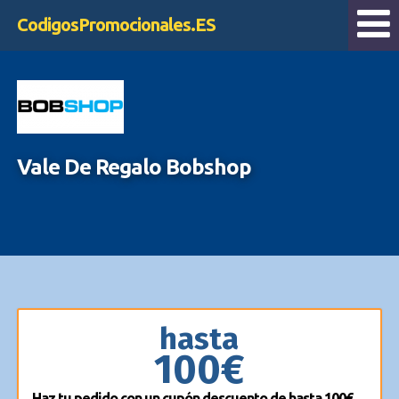
CodigosPromocionales.ES
Vale De Regalo Bobshop
hasta
100€
Haz tu pedido con un cupón descuento de hasta 100€