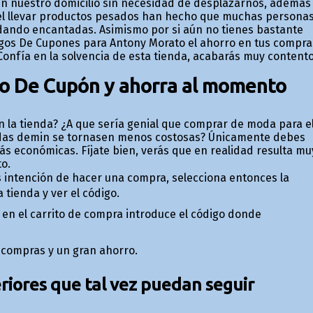
en nuestro domicilio sin necesidad de desplazarnos, además
 el llevar productos pesados han hecho que muchas persona
ando encantadas. Asimismo por si aún no tienes bastante
ódigos De Cupones para Antony Morato el ahorro en tus compra
onfía en la solvencia de esta tienda, acabarás muy contento
go De Cupón y ahorra al momento
n la tienda? ¿A que sería genial que comprar de moda para e
ndas demin se tornasen menos costosas? Únicamente debes
s económicas. Fíjate bien, verás que en realidad resulta mu
o.
s intención de hacer una compra, selecciona entonces la
tienda y ver el código.
 en el carrito de compra introduce el código donde
s compras y un gran ahorro.
iores que tal vez puedan seguir