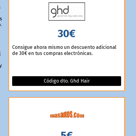
s
s
.
30€
Consigue ahora mismo un descuento adicional
de 30€ en tus compras electrónicas.
l
y
Código dto. Ghd Hair
5€