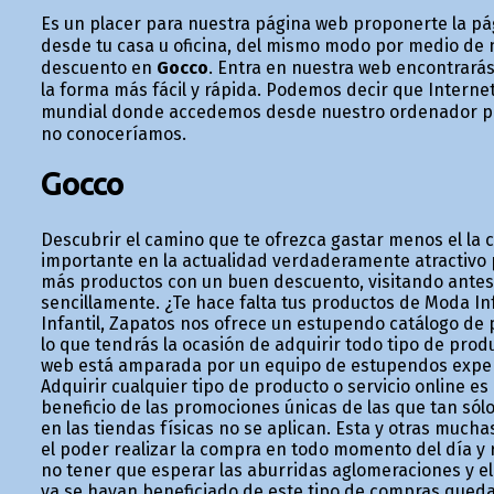
Es un placer para nuestra página web proponerte la p
desde tu casa u oficina, del mismo modo por medio de
descuento en
Gocco
. Entra en nuestra web encontrarás
la forma más fácil y rápida. Podemos decir que Interne
mundial donde accedemos desde nuestro ordenador par
no conoceríamos.
Gocco
Descubrir el camino que te ofrezca gastar menos el la
importante en la actualidad verdaderamente atractivo 
más productos con un buen descuento, visitando antes 
sencillamente. ¿Te hace falta tus productos de Moda In
Infantil, Zapatos nos ofrece un estupendo catálogo de
lo que tendrás la ocasión de adquirir todo tipo de pr
web está amparada por un equipo de estupendos experto
Adquirir cualquier tipo de producto o servicio online es 
beneficio de las promociones únicas de las que tan sól
en las tiendas físicas no se aplican. Esta y otras much
el poder realizar la compra en todo momento del día y
no tener que esperar las aburridas aglomeraciones y 
ya se hayan beneficiado de este tipo de compras qued