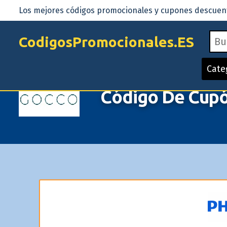
Los mejores códigos promocionales y cupones descuento
CodigosPromocionales.ES
Cate
Código De Cup