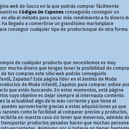
ágina web de Gocco en la que podrás comprar fácilmente
 nuestros
Códigos De Cupones
conseguirás conseguir un
 en ella el método para sacar más rendimiento a tu dinero d
t ha llegado a convertirse un grandísimo marketplace
a conseguir cualquier tipo de productosque de otra forma
 compra de cualquier producto que necesitemos es muy
por mucho dinero que tengas tener la posibilidad de compra
de tus compras este sitio web podrás conseguirlo
fantil, Zapatos? Esta página líder en el ámbito de Moda
 productos de Moda Infantil, Zapatos para comprar online po
oducto que estés buscando. En estos momentos, está página
s cuyo objetivo es dejar siempre al internauta contento.
en la actualidad algo de lo más corriente y que tiene el
o puedes aprovecharte gracias a estas adquisiciones ya que
as razones como la facilidad al comparar precios y productos,
 recibirla en nuestra casa sin tener que movernos, además d
el transportar productos pesados hacen que muchas persona
ando encantadas. Asimismo por si todavía no tienes bastant