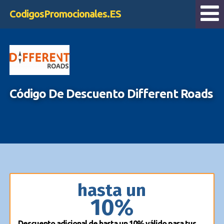
CodigosPromocionales.ES
Código De Descuento Different Roads
hasta un
10%
Descuento adicional de hasta un 10% válido para tus