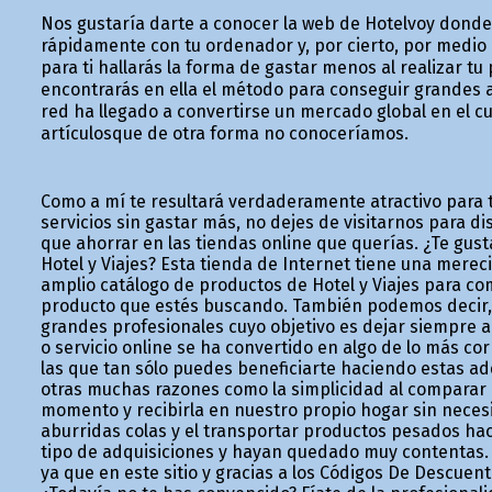
Nos gustaría darte a conocer la web de Hotelvoy donde
rápidamente con tu ordenador y, por cierto, por medio
para ti hallarás la forma de gastar menos al realizar t
encontrarás en ella el método para conseguir grandes a
red ha llegado a convertirse un mercado global en el cu
artículosque de otra forma no conoceríamos.
Como a mí te resultará verdaderamente atractivo para t
servicios sin gastar más, no dejes de visitarnos para d
que ahorrar en las tiendas online que querías. ¿Te gust
Hotel y Viajes? Esta tienda de Internet tiene una merec
amplio catálogo de productos de Hotel y Viajes para co
producto que estés buscando. También podemos decir, 
grandes profesionales cuyo objetivo es dejar siempre a
o servicio online se ha convertido en algo de lo más co
las que tan sólo puedes beneficiarte haciendo estas adq
otras muchas razones como la simplicidad al comparar p
momento y recibirla en nuestro propio hogar sin nece
aburridas colas y el transportar productos pesados h
tipo de adquisiciones y hayan quedado muy contentas. A
ya que en este sitio y gracias a los Códigos De Descuen