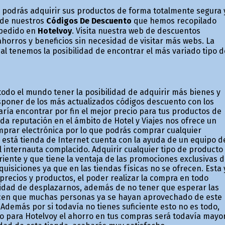
 podrás adquirir sus productos de forma totalmente segura 
 de nuestros
Códigos De Descuento
que hemos recopilado
u pedido en
Hotelvoy
. Visita nuestra web de descuentos
horros y beneficios sin necesidad de visitar más webs. La
al tenemos la posibilidad de encontrar el más variado tipo d
odo el mundo tener la posibilidad de adquirir más bienes y
isponer de los más actualizados códigos descuento con los
aría encontrar por fin el mejor precio para tus productos de
ida reputación en el ámbito de Hotel y Viajes nos ofrece un
mprar electrónica por lo que podrás comprar cualquier
está tienda de Internet cuenta con la ayuda de un equipo d
l internauta complacido. Adquirir cualquier tipo de producto
rriente y que tiene la ventaja de las promociones exclusivas 
uisiciones ya que en las tiendas físicas no se ofrecen. Esta 
recios y productos, el poder realizar la compra en todo
sidad de desplazarnos, además de no tener que esperar las
acen que muchas personas ya se hayan aprovechado de este
demás por si todavía no tienes suficiente esto no es todo,
to para Hotelvoy el ahorro en tus compras será todavía mayor