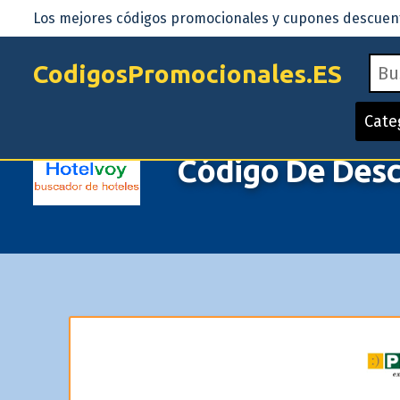
Los mejores códigos promocionales y cupones descuento
CodigosPromocionales.ES
Cate
Código De Desc