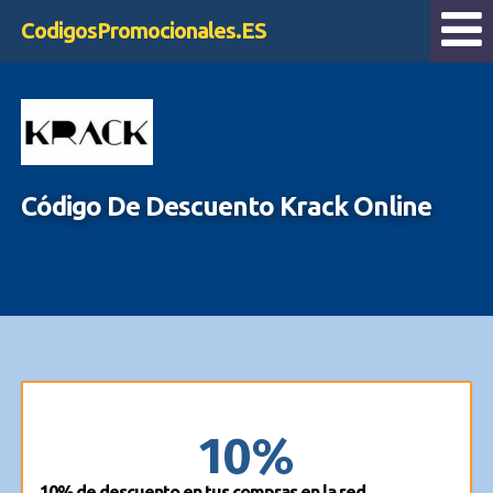
CodigosPromocionales.ES
Código De Descuento Krack Online
10%
10% de descuento en tus compras en la red.