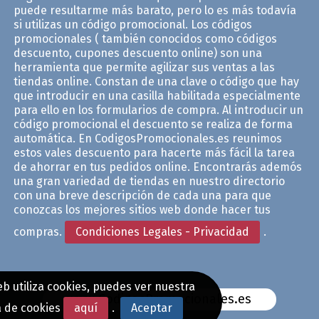
puede resultarme más barato, pero lo es más todavía
si utilizas un código promocional. Los códigos
promocionales ( también conocidos como códigos
descuento, cupones descuento online) son una
herramienta que permite agilizar sus ventas a las
tiendas online. Constan de una clave o código que hay
que introducir en una casilla habilitada especialmente
para ello en los formularios de compra. Al introducir un
código promocional el descuento se realiza de forma
automática. En CodigosPromocionales.es reunimos
estos vales descuento para hacerte más fácil la tarea
de ahorrar en tus pedidos online. Encontrarás ademós
una gran variedad de tiendas en nuestro directorio
con una breve descripción de cada una para que
conozcas los mejores sitios web donde hacer tus
compras.
Condiciones Legales - Privacidad
.
b utiliza cookies, puedes ver nuestra
www.CodigosPromocionales.es
a de cookies
aquí
.
Aceptar