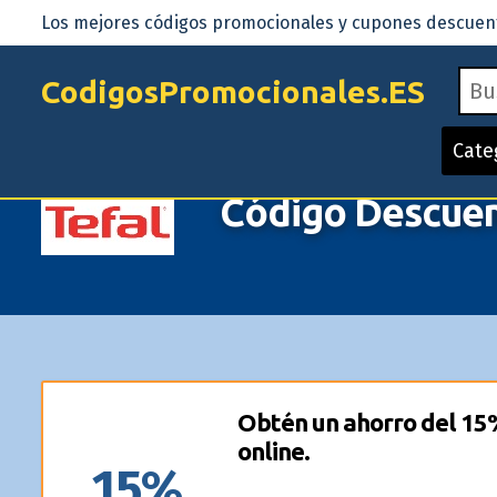
Los mejores códigos promocionales y cupones descuento
CodigosPromocionales.ES
Cate
Código Descuen
Obtén un ahorro del 15%
online.
15%