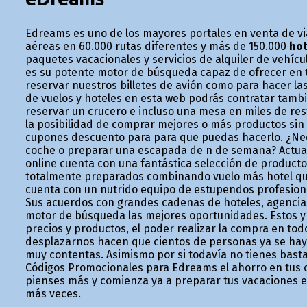
Edreams es uno de los mayores portales en venta de vi
aéreas en 60.000 rutas diferentes y más de 150.000
hot
paquetes vacacionales y servicios de alquiler de vehíc
es su potente motor de búsqueda capaz de ofrecer en t
reservar nuestros billetes de avión como para hacer la
de vuelos y hoteles en esta web podrás contratar tambié
reservar un crucero e incluso una mesa en miles de re
la posibilidad de comprar mejores o más productos sin 
cupones descuento para para que puedas hacerlo. ¿Neces
coche o preparar una escapada de fin de semana? Actua
online cuenta con una fantástica selección de producto
totalmente preparados combinando vuelo más hotel qu
cuenta con un nutrido equipo de estupendos profesional
Sus acuerdos con grandes cadenas de hoteles, agencias
motor de búsqueda las mejores oportunidades. Estos y
precios y productos, el poder realizar la compra en to
desplazarnos hacen que cientos de personas ya se hay
muy contentas. Asimismo por si todavía no tienes basta
Códigos Promocionales para Edreams el ahorro en tus c
pienses más y comienza ya a preparar tus vacaciones 
más veces.