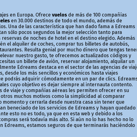
ajes en Europa. Ofrece
vuelos
de más de 100 compañías
eles
en 30.000 destinos de todo el mundo, además de
ulos. Una de las característica que han dado fama a Edreams
an sólo pocos segundos la mejor selección tanto para
s reservas de noches de hotel en el destino elegido. Además
n el alquiler de coches, comprar tus billetes de autobús,
staurantes. Resulta genial por mucho dinero que tengas tene
elevar nuestro gasto, te ofrecemos actualizados códigos y
itas un billete de avión, reservar alojamiento, alquilar un
lmente Edreams destaca en el sector de las agencias de viaj
s, desde los más sencillos y económicos hasta viajes
e podrás adquirir cómodamente en un par de clics. Edream
es cuyo objetivo es dejar siempre al internauta contento.
 de viaje y compañías aéreas les permiten ofrecer en su
 otros muchos motivos como la simplicidad al comparar
do momento y cerrarla desde nuestra casa sin tener que
an beneficiado de los servicios de Edreams y hayan quedado
nte esto no es todo, ya que en esta web y debido a los
ompras será todavía más alto. Si aún no lo has hecho no lo
en Edreams, estamos seguros de que terminarás haciéndolo