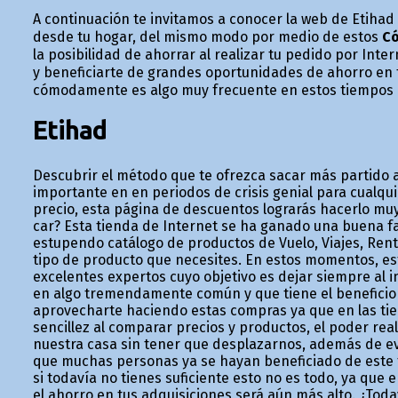
A continuación te invitamos a conocer la web de Etih
desde tu hogar, del mismo modo por medio de estos
Có
la posibilidad de ahorrar al realizar tu pedido por Inte
y beneficiarte de grandes oportunidades de ahorro en 
cómodamente es algo muy frecuente en estos tiempos 
Etihad
Descubrir el método que te ofrezca sacar más partido a 
importante en en periodos de crisis genial para cualqu
precio, esta página de descuentos lograrás hacerlo muy
car? Esta tienda de Internet se ha ganado una buena fa
estupendo catálogo de productos de Vuelo, Viajes, Rent
tipo de producto que necesites. En estos momentos, es
excelentes expertos cuyo objetivo es dejar siempre al 
en algo tremendamente común y que tiene el beneficio 
aprovecharte haciendo estas compras ya que en las tie
sencillez al comparar precios y productos, el poder rea
nuestra casa sin tener que desplazarnos, además de evi
que muchas personas ya se hayan beneficiado de este
si todavía no tienes suficiente esto no es todo, ya que
el ahorro en tus adquisiciones será aún más alto. ¿Toda