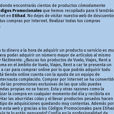
ad donde encontrarás cientos de productos cómodamente
digos Promocionales
que hemos recopilado para ti tendrás
rnet en
Etihad
. No dejes de visitar nuestra web de descuento
tus compras por Internet. Realizar todas tus compras
.
tu dinero a la hora de adquirir un producto o servicio es mu
iera poder adquirir un número mayor de artículos al mismo
 fácilmente. ¿Buscas tus productos de Vuelo, Viajes, Rent a
ma en el ámbito de Vuelo, Viajes, Rent a car te presenta un
 a car para comprar online por lo que podrás adquirir todo
tá tienda online cuenta con la ayuda de un equipo de
internauta complacido. Comprar por Internet se ha convertid
de las promociones exclusivas de las que sólo puedes
ndas propias no se hacen. Esta y otras razones como la
lizar la compra en cualquier momento del día y recibirla en
tar las aburridas colas y el llevar productos pesados hacen
 tipo de adquisiciones quedando muy contentas. Además por
 en esta web y gracias a los Códigos Promocionales para Etiha
vía te lo estás pensando? Confía en la profesionalidad de