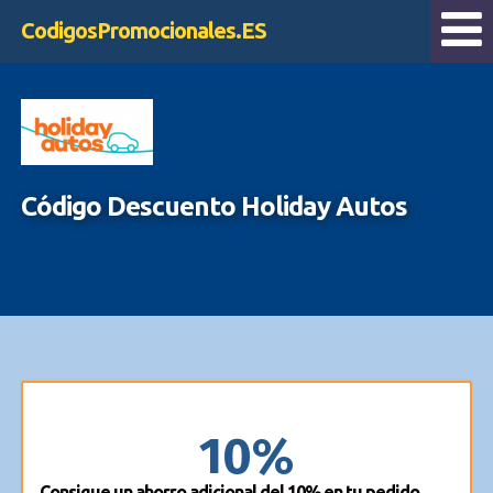
CodigosPromocionales.ES
Código Descuento Holiday Autos
10%
Consigue un ahorro adicional del 10% en tu pedido