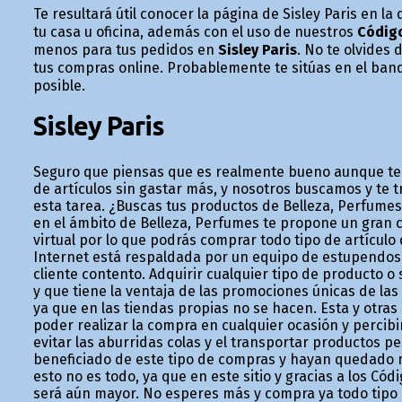
Te resultará útil conocer la página de Sisley Paris en
tu casa u oficina, además con el uso de nuestros
Códig
menos para tus pedidos en
Sisley Paris
. No te olvides
tus compras online. Probablemente te sitúas en el bando
posible.
Sisley Paris
Seguro que piensas que es realmente bueno aunque t
de artículos sin gastar más, y nosotros buscamos y te 
esta tarea. ¿Buscas tus productos de Belleza, Perfumes
en el ámbito de Belleza, Perfumes te propone un gran 
virtual por lo que podrás comprar todo tipo de artículo
Internet está respaldada por un equipo de estupendos 
cliente contento. Adquirir cualquier tipo de producto 
y que tiene la ventaja de las promociones únicas de la
ya que en las tiendas propias no se hacen. Esta y otras
poder realizar la compra en cualquier ocasión y perci
evitar las aburridas colas y el transportar productos 
beneficiado de este tipo de compras y hayan quedado m
esto no es todo, ya que en este sitio y gracias a los Có
será aún mayor. No esperes más y compra ya todo tipo d