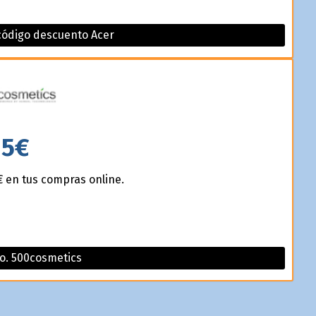
código descuento Acer
5€
 en tus compras online.
o. 500cosmetics