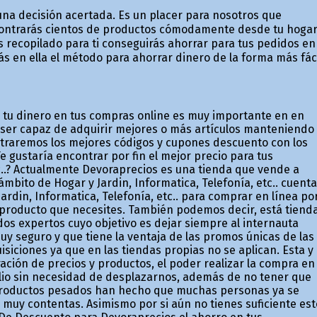
una decisión acertada. Es un placer para nosotros que
ntrarás cientos de productos cómodamente desde tu hoga
recopilado para ti conseguirás ahorrar para tus pedidos en
 en ella el método para ahorrar dinero de la forma más fác
a tu dinero en tus compras online es muy importante en en
 ser capaz de adquirir mejores o más artículos manteniendo
ostraremos los mejores códigos y cupones descuento con los
e gustaría encontrar por fin el mejor precio para tus
tc..? Actualmente Devoraprecios es una tienda que vende a
bito de Hogar y Jardin, Informatica, Telefonía, etc.. cuenta
rdin, Informatica, Telefonía, etc.. para comprar en línea po
 producto que necesites. También podemos decir, está tiend
os expertos cuyo objetivo es dejar siempre al internauta
uy seguro y que tiene la ventaja de las promos únicas de las
iciones ya que en las tiendas propias no se aplican. Esta y
ión de precios y productos, el poder realizar la compra en
ilio sin necesidad de desplazarnos, además de no tener que
 productos pesados han hecho que muchas personas ya se
uy contentas. Asimismo por si aún no tienes suficiente est