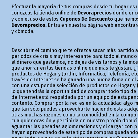
Efectuar la mayoría de tus compras desde tu hogar es 
conozcas la tienda online de
Devoraprecios
donde enco
y con el uso de estos
Cupones De Descuento
que hemos 
Devoraprecios.
Entra en nuestra página web encontrarás
y cómoda.
Descubrir el camino que te ofrezca sacar más partido 
periodos de crisis muy interesante para todo el mundo
el dinero que gastamos, no dejes de visitarnos y te m
que ahorrar en las tiendas online que más te gustan. ¿T
productos de Hogar y Jardin, Informatica, Telefonía, e
través de Internet se ha ganado una buena fama en el ám
con una estupenda selección de productos de Hogar y Ja
lo que tendrás la oportunidad de comprar todo tipo de
de Internet está respaldada por un equipo de estupend
contento. Comprar por la red es en la actualidad algo m
que tan sólo puedes aprovecharte haciendo estas adquis
otras muchas razones como la comodidad en la comparac
cualquier ocasión y percibirla en nuestro propio domic
aguantar las pesadas aglomeraciones y el cargar con
hayan aprovechado de este tipo de compras quedando m