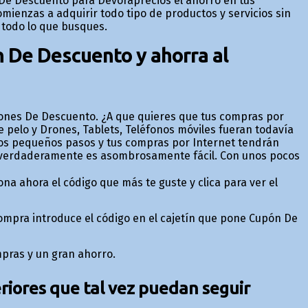
s De Descuento para Devoraprecios el ahorro en tus
ienzas a adquirir todo tipo de productos y servicios sin
 todo lo que busques.
n De Descuento y ahorra al
ones De Descuento. ¿A que quieres que tus compras por
e pelo y Drones, Tablets, Teléfonos móviles fueran todavía
stos pequeños pasos y tus compras por Internet tendrán
verdaderamente es asombrosamente fácil. Con unos pocos
ona ahora el código que más te guste y clica para ver el
 compra introduce el código en el cajetín que pone Cupón De
mpras y un gran ahorro.
iores que tal vez puedan seguir