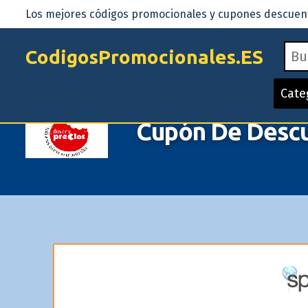
Los mejores códigos promocionales y cupones descuento
CodigosPromocionales.ES
Cate
Cupón De Descu