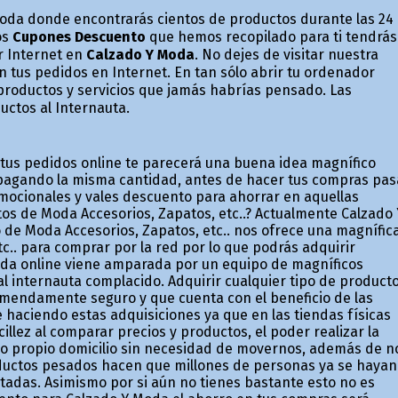
oda donde encontrarás cientos de productos durante las 24
os
Cupones Descuento
que hemos recopilado para ti tendrás
r Internet en
Calzado Y Moda
. No dejes de visitar nuestra
tus pedidos en Internet. En tan sólo abrir tu ordenador
roductos y servicios que jamás habrías pensado. Las
ctos al Internauta.
 tus pedidos online te parecerá una buena idea magnífico
s pagando la misma cantidad, antes de hacer tus compras pas
mocionales y vales descuento para ahorrar en aquellas
os de Moda Accesorios, Zapatos, etc..? Actualmente Calzado 
 de Moda Accesorios, Zapatos, etc.. nos ofrece una magnífic
c.. para comprar por la red por lo que podrás adquirir
enda online viene amparada por un equipo de magníficos
l internauta complacido. Adquirir cualquier tipo de product
remendamente seguro y que cuenta con el beneficio de las
haciendo estas adquisiciones ya que en las tiendas físicas
illez al comparar precios y productos, el poder realizar la
ro propio domicilio sin necesidad de movernos, además de n
oductos pesados hacen que millones de personas ya se hayan
das. Asimismo por si aún no tienes bastante esto no es