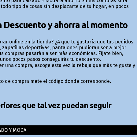
cuento para Calzado Y Moda el ahorro en tus compras será
todo tipo de cosas sin desplazarte de tu hogar, en pocos
n Descuento y ahorra al momento
ar online en la tienda? ¿A que te gustaría que tus pedidos
, zapatillas deportivas, pantalones pudieran ser a mejor
 tus compras pasarán a ser más económicas. Fíjate bien,
 unos pocos pasos conseguirás tu descuento.
cer una compra, escoge esta vez la rebaja que más te guste y
rito de compra mete el código donde corresponde.
iores que tal vez puedan seguir
ADO Y MODA