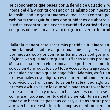
Te proponemos que pases por la tienda de Calzado Y M
horas del día y con tu ordenador, asimismo con nuestr
la posibilidad de gastar menos al realizar tu compra po
web para conseguir buenos oportunidades de ahorro en 
puedes encontrar una enorme cantidad y variedad de p
compras online han acercado un gran universo de produ
Hallar la manera para sacar más partido a tu dinero en
tener la posibilidad de adquirir más bienes y servicio
por nuestra web y encontrarás los mejores códigos pro
páginas web que más te gustan. ¿Necesitas tus product
Moda es una tienda electrónica es experta en el ámbito
selección de productos de Moda Accesorios, Zapatos, et
cualquier producto que te haga falta. Además, está ti
profesionales cuyo objetivo es dejar en todo momento a
o servicio electrónicamente es en la actualidad algo t
promos exclusivas de las que sólo puedes aprovecharte 
no se aplican. Esta y otras muchas razones como la senc
compra en todo momento del día y percibirla en nuest
tener que hacer las pesadas colas y el transportar pr
aprovechado de este tipo de compras quedando encanta