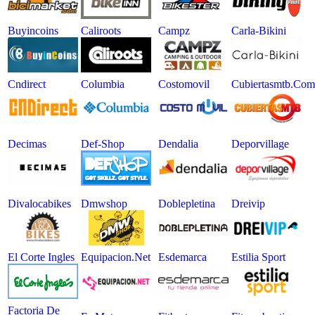
Buyincoins
Caliroots
Campz
Carla-Bikini
Cndirect
Columbia
Costomovil
Cubiertasmtb.com
Decimas
Def-Shop
Dendalia
Deporvillage
Divalocabikes
Dmwshop
Doblepletina
Dreivip
El Corte Ingles
Equipacion.net
Esdemarca
Estilia Sport
Factoria De