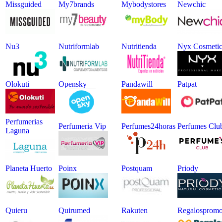
Missguided
My7brands
Mybodystores
Newchic
Nu3
Nutriformlab
Nutritienda
Nyx Cosmetic
Olokuti
Opensky
Pandawill
Patpat
Perfumerias
Perfumeria Vip
Perfumes24horas
Perfumes Clu
Laguna
Planeta Huerto
Poinx
Postquam
Priody
Quieru
Quirumed
Rakuten
Regalosprom