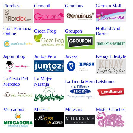
Florclick
Gemanti
Genuinus
German Moli
Gran Farmacia
Holland And
Green Frog
Groupon
Online
Barrett
Japon Shop
Juntoz Peru
Juvasa
Kenay Lifestyle
La Cesta Del
La Mejor
La Tienda Hero
Letsbonus
Mercado
Naranja
Mercadona
Micesta
Millesima
Mister Chuches