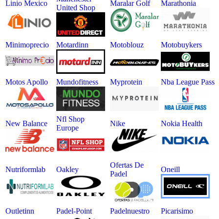
Linio Mexico
Maralar Golf
Marathonia
United Shop
Minimoprecio
Motardinn
Motoblouz
Motobuykers
Motos Apollo
Mundofitness
Myprotein
Nba League Pass
Nfl Shop
New Balance
Nike
Nokia Health
Europe
Ofertas De
Nutriformlab
Oakley
Oneill
Padel
Outletinn
Padel-Point
Padelnuestro
Picarisimo