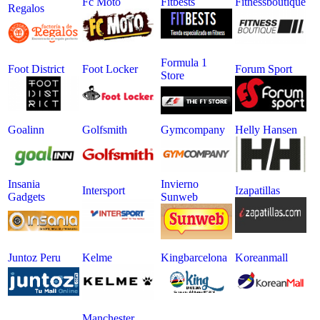
Fc Moto
Fitbests
Fitnessboutique
Regalos
Formula 1
Foot District
Foot Locker
Forum Sport
Store
Goalinn
Golfsmith
Gymcompany
Helly Hansen
Insania
Invierno
Intersport
Izapatillas
Gadgets
Sunweb
Juntoz Peru
Kelme
Kingbarcelona
Koreanmall
Manchester