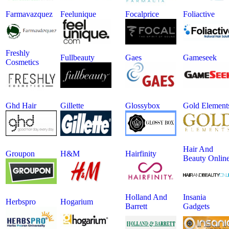
Farmavazquez
Feelunique
Focalprice
Foliactive
Freshly
Fullbeauty
Gaes
Gameseek
Cosmetics
Ghd Hair
Gillette
Glossybox
Gold Element
Hair And
Groupon
H&m
Hairfinity
Beauty Onlin
Holland And
Insania
Herbspro
Hogarium
Barrett
Gadgets