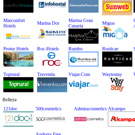
Marconfort
Marina Gran
Marina Dor
Migoa
Hotels
Canaria
Protur Hotels
Roc-Hotels
Rumbo
Rusticae
Toprural
Traventia
Viajar.com
Waytostay
Belleza
121doc
500cosmetics
Admiracosmetics
Alcampo
Andorra Free