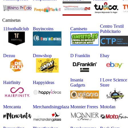
Camisetas
Centro Textil
11footballclub
Buyincoins
Camiseto
Publicitario
Dezuu
Dmwshop
D Franklin
Ebay
Insania
I Love Science
Hairfinity
Happyideas
Gadgets
Store
Mencanta
Merchandisingplaza
Monnier Freres
Motofan