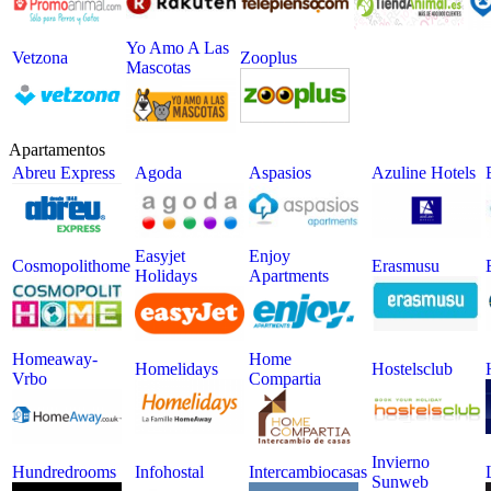
Yo Amo A Las
Vetzona
Zooplus
Mascotas
Apartamentos
Abreu Express
Agoda
Aspasios
Azuline Hotels
Easyjet
Enjoy
Cosmopolithome
Erasmusu
Holidays
Apartments
Homeaway-
Home
Homelidays
Hostelsclub
Vrbo
Compartia
Invierno
Hundredrooms
Infohostal
Intercambiocasas
Sunweb