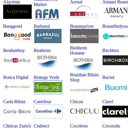
Alqvimia
Arenal
Armani Beaut
Market
Banggood
Barbazul
Beauteprivee
Beautifiedyou
Biotherm
Besthairbuy
Biotherm
Birchbox
Homme
Brazilian Bikini
Botica Digital
Bottega Verde
Bucmi
Shop
Carla-Bikini
Carrefour
Chicuu
Clarel
Clinicas Zurich
Cndirect
Cocoloon
Cocosolis