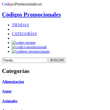
C
o
d
i
g
o
s
Promocionales
.es
Códigos Promocionales
TIENDAS
CATEGORÍAS
Categorías
Alimentacion
Amor
Animales