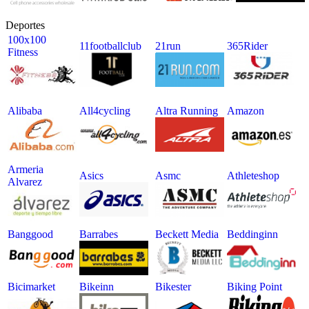
Deportes
100x100
11footballclub
21run
365Rider
Fitness
Alibaba
All4cycling
Altra Running
Amazon
Armeria
Asics
Asmc
Athleteshop
Alvarez
Banggood
Barrabes
Beckett Media
Beddinginn
Bicimarket
Bikeinn
Bikester
Biking Point