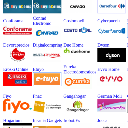
Conrad
Conforama
Costomovil
Cyberpuerta
Electronic
Devoraprecios
Digitalcompring
Due Home
Dyson
Eureka
Eroski Online
Etuyo
Evvo Home
Electrodomesticos
Fiyo
Fnac
Gangahogar
German Moli
Hogarium
Insania Gadgets
Irobot.es
Jocca