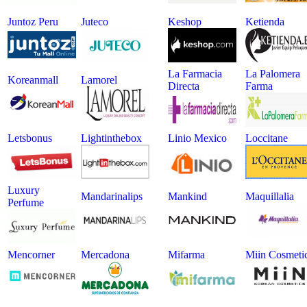
Juntoz Peru
Juteco
Keshop
Ketienda
La Farmacia
La Palomera
Koreanmall
Lamorel
Directa
Farma
Letsbonus
Lightinthebox
Linio Mexico
Loccitane
Luxury
Mandarinalips
Mankind
Maquillalia
Perfume
Mencorner
Mercadona
Mifarma
Miin Cosmeti