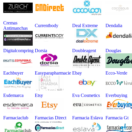
Cremas
Currentbody
Deal Extreme
Dendalia
Antimanchas
Digitalcompring
Dorsia
Doubleagent
Douglas
Eachbuyer
Easyparapharmacie
Ebay
Ecco-Verde
Esdemarca
Etsy
Eva Cosmetics
Everbuying
Farmaciaclub
Farmacias Direct
Farmacia Eslava
Farmacia Gt