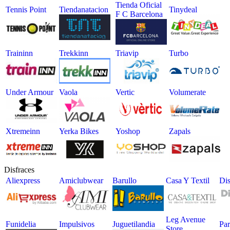
Tienda Oficial
Tennis Point
Tiendanatacion
Tinydeal
F C Barcelona
Traininn
Trekkinn
Triavip
Turbo
Under Armour
Vaola
Vertic
Volumerate
Xtremeinn
Yerka Bikes
Yoshop
Zapals
Disfraces
Aliexpress
Amiclubwear
Barullo
Casa Y Textil
Dis
Leg Avenue
Funidelia
Impulsivos
Juguetilandia
Par
Store