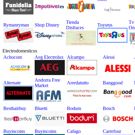
Tienda
Tv 
Rymanryman
Shop Disney
Toysrus
Disfraces
On
Electrodomesticos
Achocom
Aeg Electrolux
Alcampo
Alessi
Andorra Free
Alternate
Arredatutto
Banggood
Market
Besthairbuy
Bluetti
Bodum
Bosch
Buyincoins
Buyincoins
Cafago
Carrefour