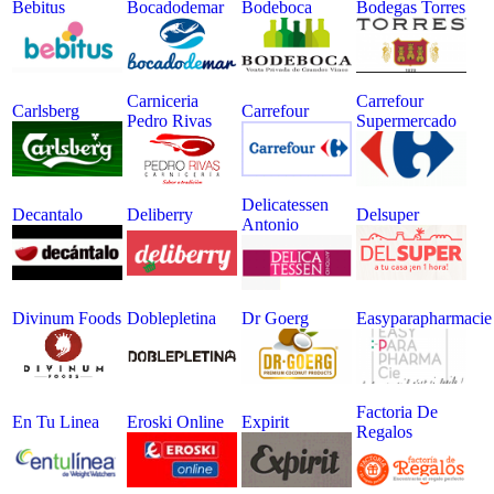
Bebitus
Bocadodemar
Bodeboca
Bodegas Torres
Carniceria
Carrefour
Carlsberg
Carrefour
Pedro Rivas
Supermercado
Delicatessen
Decantalo
Deliberry
Delsuper
Antonio
Divinum Foods
Doblepletina
Dr Goerg
Easyparapharmacie
Factoria De
En Tu Linea
Eroski Online
Expirit
Regalos