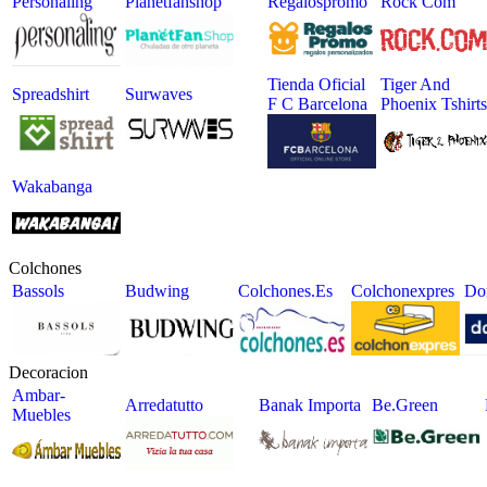
Personaling
Planetfanshop
Regalospromo
Rock Com
Tienda Oficial
Tiger And
Spreadshirt
Surwaves
F C Barcelona
Phoenix Tshirts
Wakabanga
Colchones
Bassols
Budwing
Colchones.es
Colchonexpres
Do
Decoracion
Ambar-
Arredatutto
Banak Importa
Be.green
Muebles