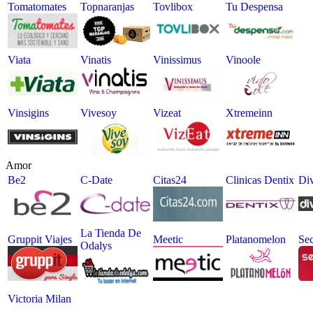
Tomatomates
Topnaranjas
Tovlibox
Tu Despensa
Viata
Vinatis
Vinissimus
Vinoole
Vinsigins
Vivesoy
Vizeat
Xtremeinn
Amor
Be2
C-Date
Citas24
Clinicas Dentix
Div
La Tienda De
Gruppit Viajes
Meetic
Platanomelon
Se
Odalys
Victoria Milan