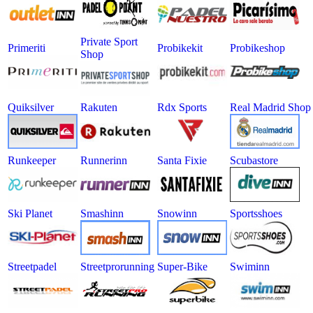
Private Sport
Primeriti
Probikekit
Probikeshop
Shop
Quiksilver
Rakuten
Rdx Sports
Real Madrid Shop
Runkeeper
Runnerinn
Santa Fixie
Scubastore
Ski Planet
Smashinn
Snowinn
Sportsshoes
Streetpadel
Streetprorunning
Super-Bike
Swiminn