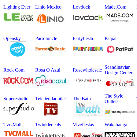
Lighting Ever
Linio Mexico
Lovdock
Made.com
Opensky
Parrotuncle
Partyfiesta
Patpat
Scandinavian
Rock Com
Rosa O Azul
Rosewholesale
Design Center
The Style
Superestudio
Teletiendaoutlet
The Bath
Outlets
Tvc-Mall
Twinkledeals
Vivefiestas
Wakabanga