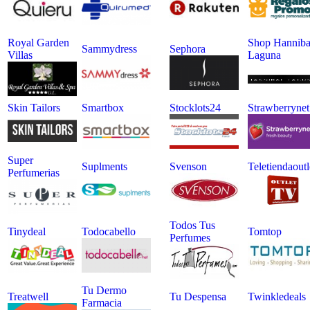
Royal Garden
Shop Hanniba
Sammydress
Sephora
Villas
Laguna
Skin Tailors
Smartbox
Stocklots24
Strawberrynet
Super
Suplments
Svenson
Teletiendaoutl
Perfumerias
Todos Tus
Tinydeal
Todocabello
Tomtop
Perfumes
Tu Dermo
Treatwell
Tu Despensa
Twinkledeals
Farmacia