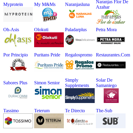
Naranjas Flor De
Myprotein
My M&ms
Naranjasluna
Azahar
Oh-Asis
Olokuti
Paladarplus
Petra Mora
Por Principio
Puritans Pride
Regalospromo
Restaurantes.com
Simply
Solar De
Sabores Plus
Simon Senior
Supplements
Samaniego
Tassimo
Teterum
Te Directo
The-Sub