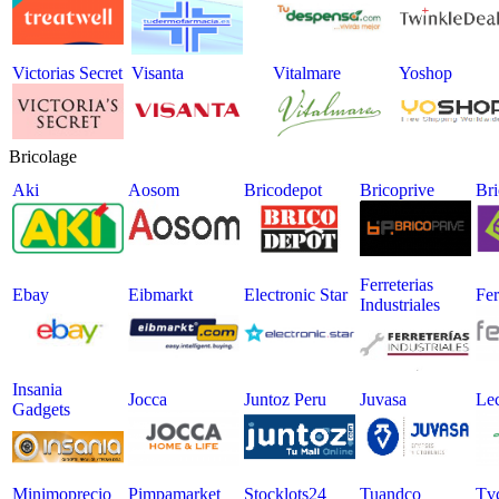
Victorias Secret
Visanta
Vitalmare
Yoshop
Bricolage
Aki
Aosom
Bricodepot
Bricoprive
Bri
Ferreterias
Ebay
Eibmarkt
Electronic Star
Fe
Industriales
Insania
Jocca
Juntoz Peru
Juvasa
Le
Gadgets
Minimoprecio
Pimpamarket
Stocklots24
Tuandco
Tv