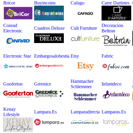
Bricor
Buyincoins
Cafago
Carre Dartistes
Conrad
Decoracion
Cuadros Deluxe
Cult Furniture
Electronic
Beltran
Electronic Star
Embargosalobestia
Etsy
Fabric
Hammacher
Gooferton
Greenice
Infantdeco
Schlemmer
Kenay
Lampara.es
Lamparadirecta
Lamparas.es
Lifestyle